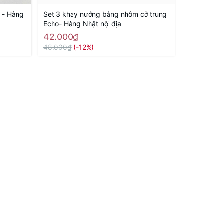
i - Hàng
Set 3 khay nướng bằng nhôm cỡ trung
Set 3 kh
Echo- Hàng Nhật nội địa
Echo - Hà
42.000₫
35.000
48.000₫
(-12%)
50.000₫