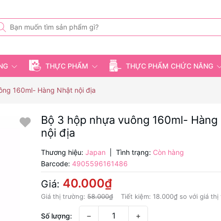
ỤNG
THỰC PHẨM
THỰC PHẨM CHỨC NĂNG
ông 160ml- Hàng Nhật nội địa
Bộ 3 hộp nhựa vuông 160ml- Hàng
nội địa
Thương hiệu:
Japan
|
Tình trạng:
Còn hàng
Barcode:
4905596161486
40.000₫
Giá:
Giá thị trường:
58.000₫
Tiết kiệm:
18.000₫
so với giá thị
−
+
Số lượng: