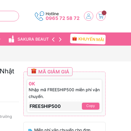
Hotline
0965 72 58 72
KHUYẾN MÃI
SAKURA BEAUTY
TIN TỨC
 Nhật
MÃ GIẢM GIÁ
0K
Nhập mã FREESHIP500 miễn phí vận
chuyển.
FREESHIP500
Copy
 trường
Miễn phí vận chuyển cho đơn