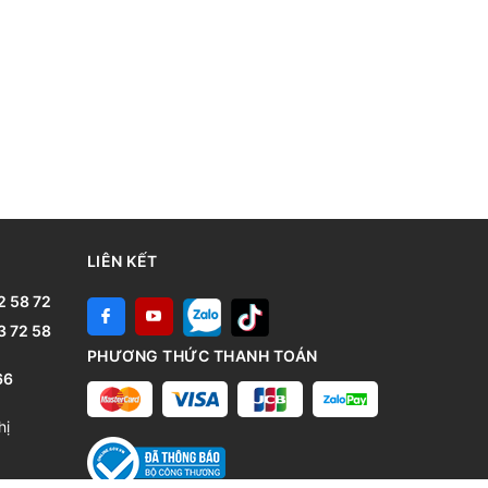
LIÊN KẾT
2 58 72
3 72 58
PHƯƠNG THỨC THANH TOÁN
66
hị