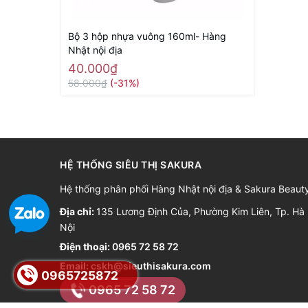
Bộ 3 hộp nhựa vuông 160ml- Hàng
Nhật nội địa
40.000₫
58.000₫
(-31%)
HỆ THỐNG SIÊU THỊ SAKURA
Hệ thống phân phối Hàng Nhật nội địa & Sakura Beaut
Địa chỉ:
135 Lương Định Của, Phường Kim Liên, Tp. Hà
Nội
Điện thoại:
0965 72 58 72
Email:
cskh@sieuthisakura.com
0965725872
0965 72 58 72