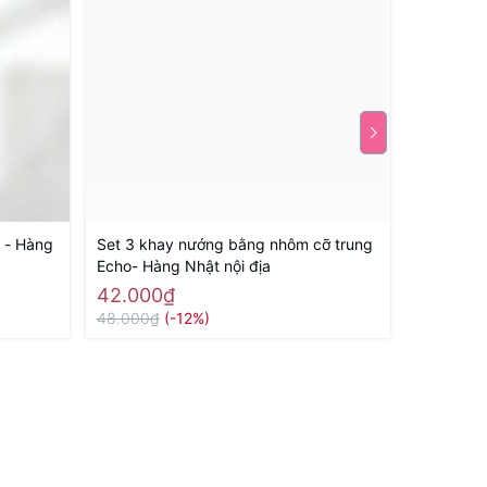
i - Hàng
Set 3 khay nướng bằng nhôm cỡ trung
Set 3 kh
Echo- Hàng Nhật nội địa
Echo - Hà
42.000₫
35.000
48.000₫
(-12%)
50.000₫