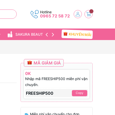
Hotline
0965 72 58 72
KHUYẾN MÃI
SAKURA BEAUTY
TIN TỨC
MÃ GIẢM GIÁ
0K
Nhập mã FREESHIP500 miễn phí vận
chuyển.
FREESHIP500
Copy
Miễn phí vận chuyển cho đơn