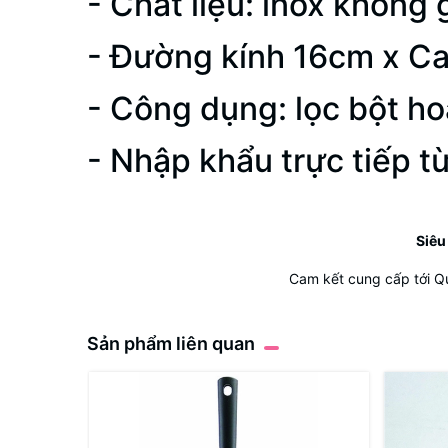
- Chất liệu: inox không g
- Đường kính 16cm x C
- Công dụng: lọc bột h
- Nhập khẩu trực tiếp từ
Siêu
Cam kết cung cấp tới Q
Sản phẩm liên quan