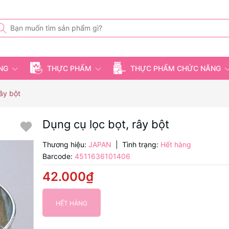
ỤNG
THỰC PHẨM
THỰC PHẨM CHỨC NĂNG
rây bột
Dụng cụ lọc bọt, rây bột
Thương hiệu:
JAPAN
|
Tình trạng:
Hết hàng
Barcode:
4511636101406
42.000₫
HẾT HÀNG