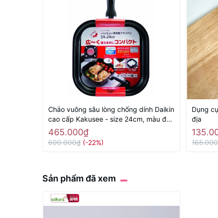
Chảo vuông sâu lòng chống dính Daikin
Dụng cụ 
cao cấp Kakusee - size 24cm, màu đỏ
địa
- Hàng Nhật nội địaa
465.000₫
135.0
600.000₫
(-22%)
165.00
Sản phẩm đã xem