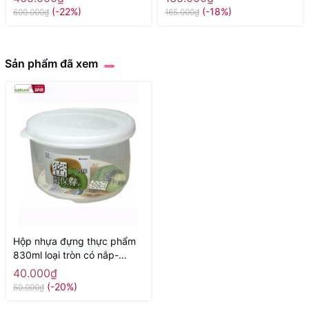
Nhật nội địaa
(-22%)
(-18%)
600.000₫
165.000₫
Sản phẩm đã xem
Hộp nhựa đựng thực phẩm
830ml loại tròn có nắp-
Hàng Nhật nội địa
40.000₫
(-20%)
50.000₫