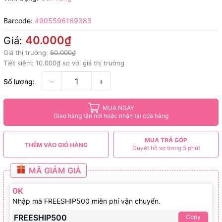
Barcode:
4905596169383
40.000₫
Giá:
Giá thị trường:
50.000₫
Tiết kiệm:
10.000₫
so với giá thị trường
−
+
Số lượng:
MUA NGAY
Giao hàng tận nơi hoặc nhận tại cửa hàng
MUA TRẢ GÓP
THÊM VÀO GIỎ HÀNG
Duyệt hồ sơ trong 5 phút
MÃ GIẢM GIÁ
0K
Nhập mã FREESHIP500 miễn phí vận chuyển.
FREESHIP500
Copy