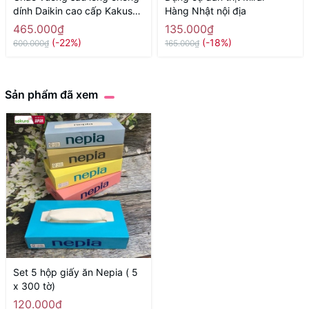
dính Daikin cao cấp Kakusee
Hàng Nhật nội địa
- size 24cm, màu đỏ - Hàng
465.000₫
135.000₫
Nhật nội địaa
(-22%)
(-18%)
600.000₫
165.000₫
Sản phẩm đã xem
Set 5 hộp giấy ăn Nepia ( 5
x 300 tờ)
120.000₫